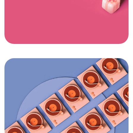
Envie de nous
rejoindre?
Discutons!
©2024 Le Club Business, T
ous droits réservés
.